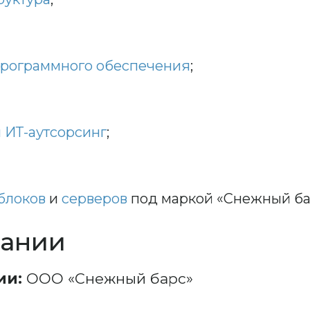
рограммного обеспечения
;
 ИТ-аутсорсинг
;
блоков
и
серверов
под маркой «Снежный ба
пании
ии:
ООО «Снежный барс»