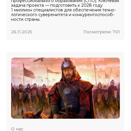
профессионального об­ра­зо­ва­ния (СПО). Клю­че­вая
задача проекта — под­го­то­вить к 2028 году
1 миллион специалистов для обеспечения тех­но­
ло­ги­чес­ко­го суверенитета и кон­ку­рен­то­спо­соб­
нос­ти страны.
26.11.2025
Посмотрели:
701
О нас