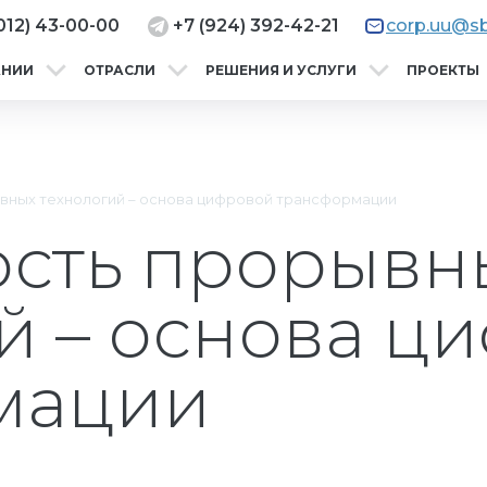
012) 43-00-00
+7 (924) 392-42-21
corp.uu@sb
АНИИ
ОТРАСЛИ
РЕШЕНИЯ И УСЛУГИ
ПРОЕКТЫ
вных технологий – основа цифровой трансформации
ость прорывн
й – основа ц
мации