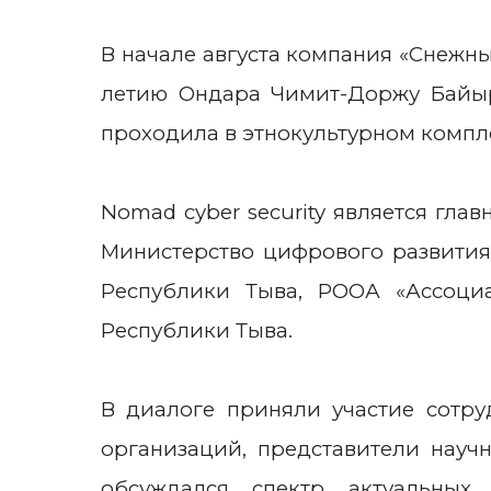
В начале августа компания «Снежн
летию Ондара Чимит-Доржу Байыр
проходила в этнокультурном компле
Nomad cyber security является гла
Министерство цифрового развития
Республики Тыва, РООА «Ассоци
Республики Тыва.
В диалоге приняли участие сотру
организаций, представители науч
обсуждался спектр актуальных