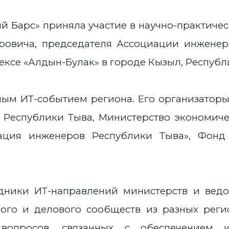
ый Барс» приняла участие в научно-практиче
овича, председателя Ассоциации инженер
ксе «Алдын-Булак» в городе Кызыл, Республ
вным ИТ-событием региона. Его организатор
 Республики Тыва, Министерство экономич
ация инженеров Республики Тыва», Фонд
дники ИТ-направлений министерств и ведо
ного и делового сообществ из разных рег
 вопросов, связанных с обеспечением 