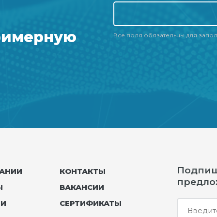
римерную
Все поля обязательны для запо
Подпиши
АНИИ
КОНТАКТЫ
предло
Ы
ВАКАНСИИ
ЛИ
СЕРТИФИКАТЫ