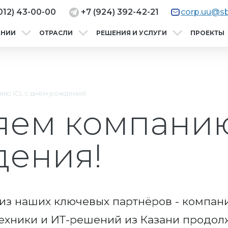
012) 43-00-00
+7 (924) 392-42-21
corp.uu@sb
АНИИ
ОТРАСЛИ
РЕШЕНИЯ И УСЛУГИ
ПРОЕКТЫ
ию ICL с днём рождения!
ем компанию
дения!
 из наших ключевых партнёров - компан
ехники и ИТ-решений из Казани продолж