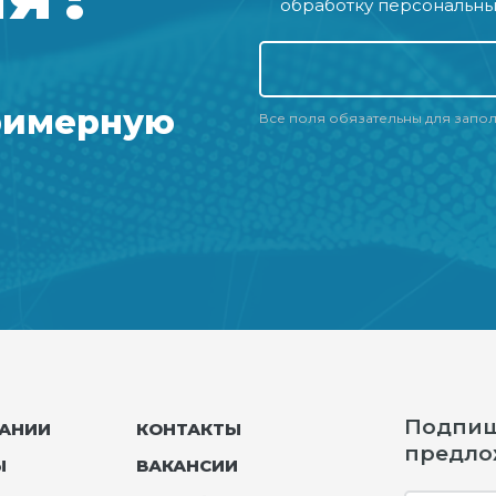
обработку персональны
римерную
Все поля обязательны для запо
Подпиши
АНИИ
КОНТАКТЫ
предло
Ы
ВАКАНСИИ