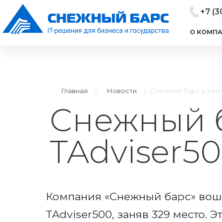
+7 (3
О КОМП
Главная
|
Новости
|
Снежный барс в рейт
Снежный б
TAdviser5
Компания «Снежный барс» вош
TAdviser500, заняв 329 место.