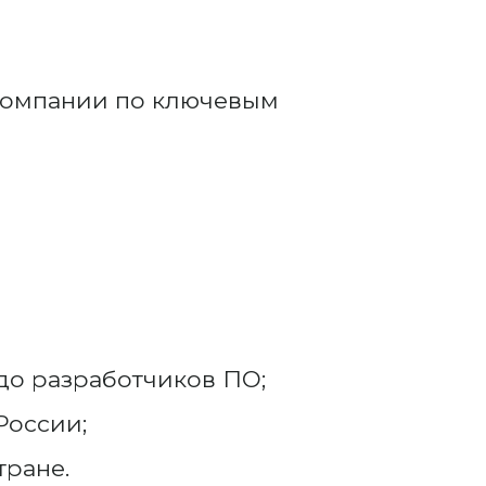
 компании по ключевым
до разработчиков ПО;
России;
тране.