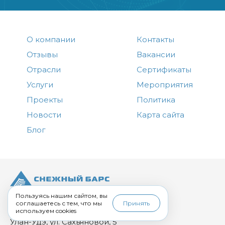
О компании
Контакты
Отзывы
Вакансии
Отрасли
Сертификаты
Услуги
Мероприятия
Проекты
Политика
Новости
Карта сайта
Блог
+7 (3012) 43-00-00
Пользуясь нашим сайтом, вы
соглашаетесь с тем, что мы
Принять
corp.uu@sbars.ru
используем cookies
Улан-Удэ, ул. Сахьяновой, 5