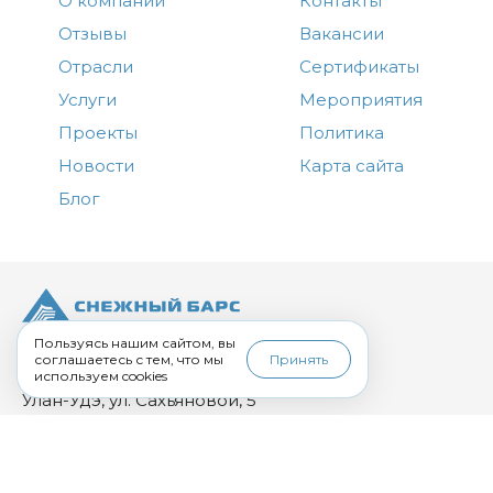
О компании
Контакты
Отзывы
Вакансии
Отрасли
Сертификаты
Услуги
Мероприятия
Проекты
Политика
Новости
Карта сайта
Блог
+7 (3012) 43-00-00
Пользуясь нашим сайтом, вы
соглашаетесь с тем, что мы
Принять
corp.uu@sbars.ru
используем cookies
Улан-Удэ, ул. Сахьяновой, 5
пн-пт: 09:00 – 18:00