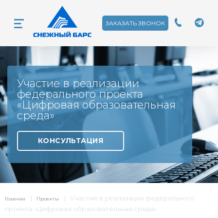
ЗАКАЗАТЬ ЗВОНОК
Участие в реализации
федерального проекта
«Цифровая образовательная
среда»
КОНСУЛЬТАЦИЯ
|
|
Участие в реализации федерального
Главная
Проекты
проекта «Цифровая образовательная среда»