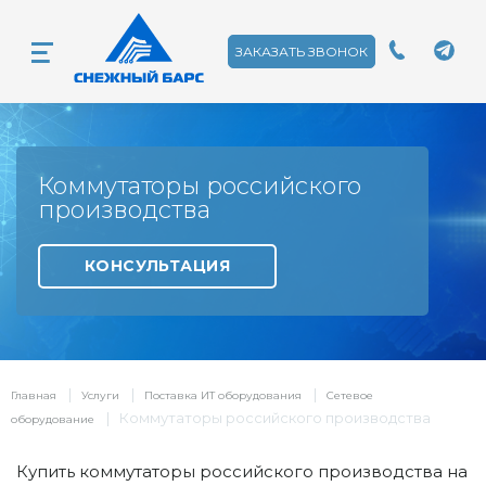
ЗАКАЗАТЬ ЗВОНОК
Коммутаторы российского
производства
КОНСУЛЬТАЦИЯ
|
|
|
Главная
Услуги
Поставка ИТ оборудования
Сетевое
|
Коммутаторы российского производства
оборудование
Купить коммутаторы российского производства на