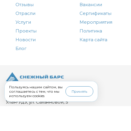
Отзывы
Вакансии
Отрасли
Сертификаты
Услуги
Мероприятия
Проекты
Политика
Новости
Карта сайта
Блог
+7 (3012) 43-00-00
Пользуясь нашим сайтом, вы
соглашаетесь с тем, что мы
Принять
corp.uu@sbars.ru
используем cookies
Улан-Удэ, ул. Сахьяновой, 5
пн-пт: 09:00 – 18:00