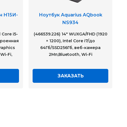
н Н15И-
Ноутбук Aquarius AQbook
NS934
 Core i5-
(466539.226) 14" WUXGA/FHD (1920
троенная
× 1200), Intel Core i7/до
raphics
64Гб/SSD256Гб, веб-камера
Wi-Fi,
2Мп,Bluetooth, Wi-Fi
ЗАКАЗАТЬ