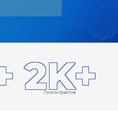
+
2K+
Госконтрактов