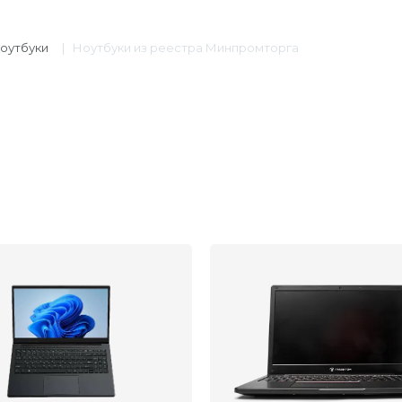
оутбуки
|
Ноутбуки из реестра Минпромторга