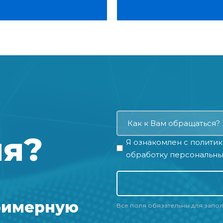
ия?
Я ознакомлен с
политик
обработку персональны
римерную
Все поля обязательны для запо