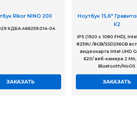
тбук Rikor NINO 200
Ноутбук 15,6" Гравито
К2
29 КДБА.466259.014-04
IPS (1920 x 1080 FHD), Intel
8259U /8GB/SSD256GB вс
видеокарта Intel UHD G
620/ веб-камера 2 Мп, 
Bluetooth/NoOS
ЗАКАЗАТЬ
ЗАКАЗАТЬ