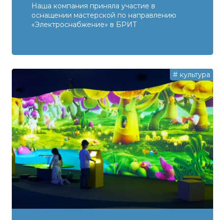
Наша компания приняла участие в
оснащении мастерской по направлению
«Электроснабжение» в БРИТ
#
культура