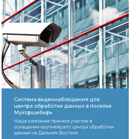
Система видеонаблюдения для
центра обработки данных в поселке
Мухоршибирь
Наша компания приняла участие в
оснащении крупнейшего центра обработки
данных на Дальнем Востоке