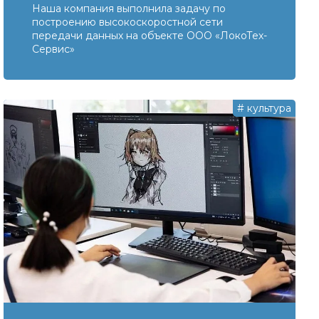
Наша компания выполнила задачу по
построению высокоскоростной сети
передачи данных на объекте ООО «ЛокоТех-
Сервис»
#
культура