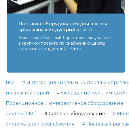
Поставка оборудования для школы
креативных индустрий в Чите
Компания «Снежный барс» приняла участие
в крупном проекте по снабжению школы
креативных индустрий в Чите
Все
# Интеграция системы контроля и управле
инфраструктурой
# Оснащение мультимедийн
Проекционное и интерактивное оборудование
систем (СКС)
# Сетевое оборудование
# Мон
системы электроснабжения
# Поставка прогр