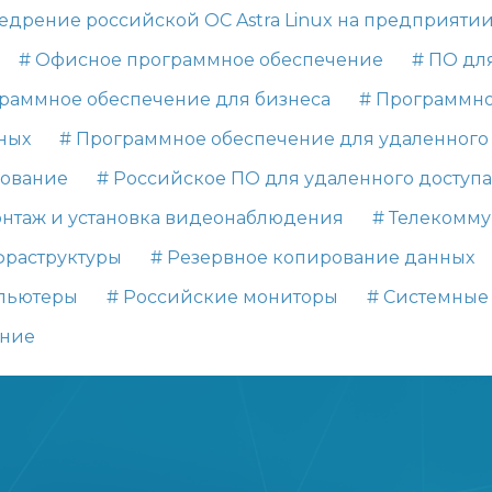
едрение российской ОС Astra Linux на предприяти
# Офисное программное обеспечение
# ПО дл
раммное обеспечение для бизнеса
# Программно
ных
# Программное обеспечение для удаленного
дование
# Российское ПО для удаленного доступа
онтаж и установка видеонаблюдения
# Телекомм
фраструктуры
# Резервное копирование данных
мпьютеры
# Российские мониторы
# Системные
ение