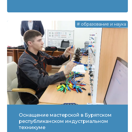
#
образование и наука
Оснащение мастерской в Бурятском
республиканском индустриальном
техникуме