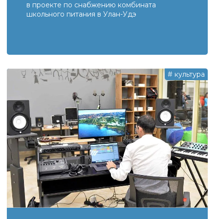
в проекте по снабжению ​комбината
школьного питания в Улан-Удэ
#
культура