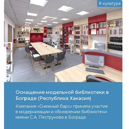
#
культура
Оснащение модельной библиотеки в
Бограде (Республика Хакасия)
Компания «Снежный барс» приняла участие
в модернизации и обновлении библиотеки
имени С.А. Пеструнова в Бограде