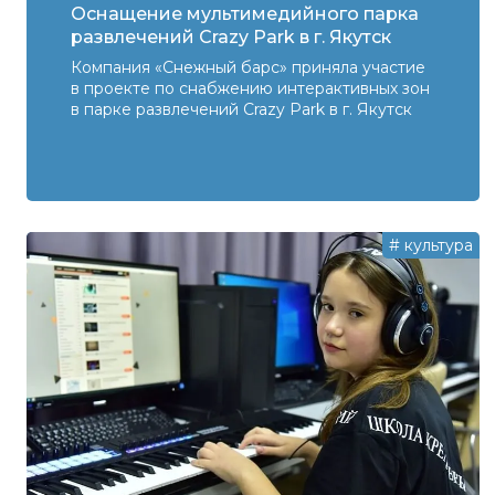
Оснащение ​мультимедийного парка
развлечений Crazy Park в г. Якутск
Компания «Снежный барс» приняла участие
в проекте по снабжению интерактивных зон
в парке развлечений Crazy Park в г. Якутск
#
культура