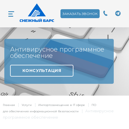
ЗАКАЗАТЬ ЗВОНОК
Антивирусное программное
обеспечение
КОНСУЛЬТАЦИЯ
|
|
|
Главная
Услуги
Импортозамещение в IT сфере
ПО
|
Антивирусное
для обеспечения информационной безопасности
программное обеспечение