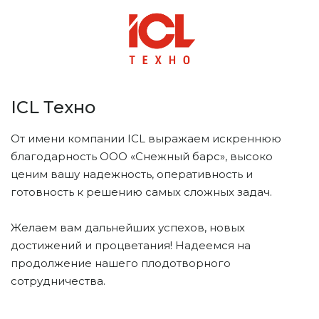
ICL Техно
з
От имени компании ICL выражаем искреннюю
С
благодарность ООО «Снежный барс», высоко
ценим вашу надежность, оперативность и
С
готовность к решению самых сложных задач.
«
б
Желаем вам дальнейших успехов, новых
с
достижений и процветания! Надеемся на
и
продолжение нашего плодотворного
сотрудничества.